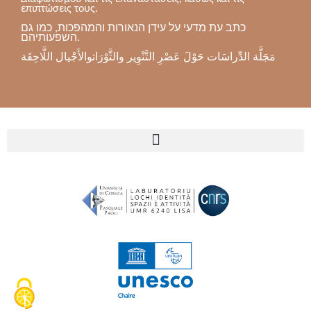
επιπτώσεις τους.
כתב עת מדעי על עידן הנאורות והמהפכות, כמו גם
השפעותיהם.
مَجَلَّة الدِّراسَات حَوْلَ عَصْرِ التَّنْوِير والثَّوْرَاتوالأَجْيال اللَّاحِقَة