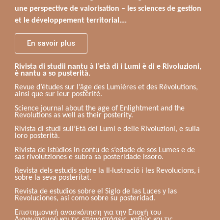
une perspective de valorisation – les sciences de gestion
et le développement territorial….
En savoir plus
Rivista di studii nantu à l’età di i Lumi è di e Rivoluzioni,
è nantu a so pusterità.
Revue d’études sur l’âge des Lumières et des Révolutions,
ainsi que sur leur postérité.
Science journal about the age of Enlightment and the
Revolutions as well as their posterity.
Rivista di studi sull’Età dei Lumi e delle Rivoluzioni, e sulla
loro posterità.
Rivista de istùdios in contu de s’edade de sos Lumes e de
sas rivolutziones e subra sa posteridade issoro.
Revista dels estudis sobre la Il·lustració i les Revolucions, i
sobre la seva posteritat.
Revista de estudios sobre el Siglo de las Luces y las
Revoluciones, así como sobre su posteridad.
Επιστημονική ανασκόπηση για την Εποχή του
Διαφωτισμού και τις επαναστάσεις, καθώς και τις