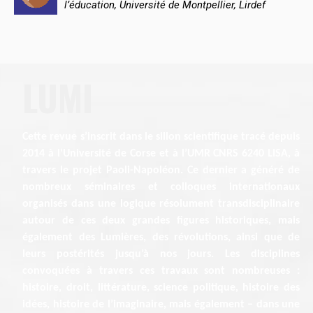
l’éducation, Université de Montpellier, Lirdef
LUMI
Cette revue s’inscrit dans le sillon scientifique tracé depuis
2014 à l’Université de Corse et à l’UMR CNRS 6240 LISA, à
travers le projet Paoli-Napoléon. Ce dernier a généré de
nombreux séminaires et colloques internationaux
organisés dans une logique résolument transdisciplinaire
autour de ces deux grandes figures historiques, mais
également des Lumières, des révolutions, ainsi que de
leurs postérités jusqu’à nos jours. Les disciplines
convoquées à travers ces travaux sont nombreuses :
histoire, droit, littérature, science politique, histoire des
idées, histoire de l’imaginaire, mais également – dans une