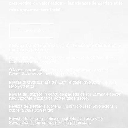
perspective de valorisation – les sciences de gestion et le
développement territorial…
En savoir plus
Rivista di studii nantu à l’età di i Lumi è di e Rivoluzioni, è
nantu a so pusterità.
Revue d’études sur l’âge des Lumières et des Révolutions,
ainsi que sur leur postérité.
Science journal about the age of Enlightment and the
Revolutions as well as their posterity.
Rivista di studi sull’Età dei Lumi e delle Rivoluzioni, e sulla
loro posterità.
Rivista de istùdios in contu de s’edade de sos Lumes e de sas
rivolutziones e subra sa posteridade issoro.
Revista dels estudis sobre la Il·lustració i les Revolucions, i
sobre la seva posteritat.
Revista de estudios sobre el Siglo de las Luces y las
Revoluciones, así como sobre su posteridad.