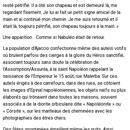
resté pétrifié. Il a ôté son chapeau et est demeuré là, me
regardant fixement. Je lui ai fait un petit signe amical de la
main et ai continué mon chemin. Je me suis retourné et il
était là, toujours pétrifié, son chapeau toujours à la main. »
Une apparition… Comme si Nabuléo était de retour.
La population d’Ajaccio confectionne même des autels votifs
où brulent parfois des cierges à la gloire du Héros sanctifié,
associant toujours sans doute la célébration de
l’Assomption
/
Assunta, à la saint Napoléon rappelant la
naissance de l’Empereur le 15 août, rue Malerba. Sur ces
autels érigés à des carrefours, dans des rues, se côtoient
les images d’Epinal napoléoniennes, les objets naïfs ou plus
élaborés qui trônaient dans toutes les maisons, souvent
associés à de la diorite orbiculaire dite « Napoléonite » ou
« Corsite », sur les manteaux des cheminées avec les
photographies des êtres chers.
Des fêtes spontanées émaillent même les nuits. Ainsi,