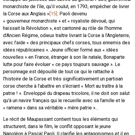
monarchiste de l’île, qu’il voulut, en 1793, empêcher de livrer
la Corse aux Anglais »
[15]
. Paoli devenu
« gouverneur monarchiste » et « royaliste dévoué, qui
haïssait la Révolution », est cantonné au rôle de l’homme
d’Ancien Régime, odieux traître livrant la Corse à l’Angleterre,
avec l’aide « des principaux chefs corses, tous ennemis des
idées républicaines ». Jeune officier formé aux « idées
nouvelles » en France, étranger à son île natale, Bonaparte
lutte pour faire évoluer « ce pays toujours sauvage ». Le
personnage est dépouillé de tout ce qui le rattache à
l’histoire de la Corse et très significativement un partisan
corse cherche à l’abattre en s’écriant « Mort au traître à la
patrie ! ». Enveloppé du drapeau tricolore, il ne doit son salut
qu’à un navire français qui le recueille avec sa famille et le
« ramena » dans sa véritable « mère patrie »…
Le récit de Maupassant contient tous les éléments qui
structurent, dans le film, le conflit opposant le jeune
Napoléon à Pascal Paoli. Il clarifie les antagonismes et il en