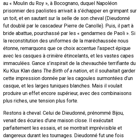
au « Moulin du Roy », à Bocognano, duquel Napoléon
prisonnier des paolistes arrivait à s’échapper en grimpant sur
un toit, et en sautant sur la selle de son cheval (Dieudonné
fut doublé par le cascadeur Pierre de Canolle). Puis, il part à
bride abattue, pourchassé par les « gendarmes de Paoli ». Si
la reconstitution des uniformes de la maréchaussée nous
étonne, remarquons que ce choix accentue l’aspect épique
avec les casques à crinière étincelants, et les vastes capes
immaculées. Gance s’inspirait de la chevauchée terrifiante du
Ku Klux Klan dans
The Birth of a nation
, et il souhaitait garder
cette impression donnée par les cagoules surmontées d’un
casque, et les larges tuniques blanches. Mais il voulait
produire un effet encore supérieur, avec des combinaisons
plus riches, une tension plus forte.
Restons à cheval. Celui de Dieudonné, prénommé Bijou,
venait des écuries d’une maison close. Il exécutait
parfaitement les essais, et se montrait imprévisible et
dangereux durant les tournages. Dieudonné fut une fois