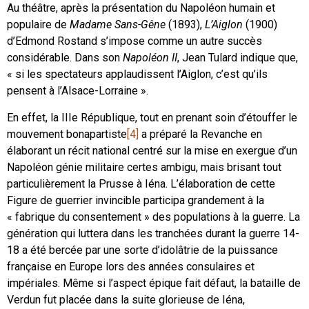
Au théâtre, après la présentation du Napoléon humain et
populaire de
Madame Sans-Gêne
(1893),
L’Aiglon
(1900)
d’Edmond Rostand s’impose comme un autre succès
considérable. Dans son
Napoléon II
, Jean Tulard indique que,
« si les spectateurs applaudissent l’Aiglon, c’est qu’ils
pensent à l’Alsace-Lorraine ».
En effet, la IIIe République, tout en prenant soin d’étouffer le
mouvement bonapartiste
[4]
a préparé la Revanche en
élaborant un récit national centré sur la mise en exergue d’un
Napoléon génie militaire certes ambigu, mais brisant tout
particulièrement la Prusse à Iéna. L’élaboration de cette
Figure de guerrier invincible participa grandement à la
« fabrique du consentement » des populations à la guerre. La
génération qui luttera dans les tranchées durant la guerre 14-
18 a été bercée par une sorte d’idolâtrie de la puissance
française en Europe lors des années consulaires et
impériales. Même si l’aspect épique fait défaut, la bataille de
Verdun fut placée dans la suite glorieuse de Iéna,