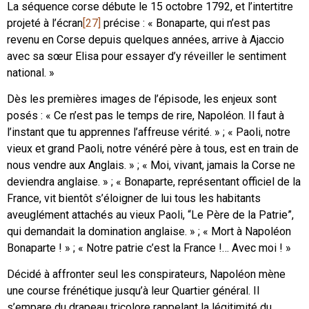
La séquence corse débute le 15 octobre 1792, et l’intertitre
projeté à l’écran
[27]
précise : « Bonaparte, qui n’est pas
revenu en Corse depuis quelques années, arrive à Ajaccio
avec sa sœur Elisa pour essayer d’y réveiller le sentiment
national. »
Dès les premières images de l’épisode, les enjeux sont
posés : « Ce n’est pas le temps de rire, Napoléon. Il faut à
l’instant que tu apprennes l’affreuse vérité. » ; « Paoli, notre
vieux et grand Paoli, notre vénéré père à tous, est en train de
nous vendre aux Anglais. » ; « Moi, vivant, jamais la Corse ne
deviendra anglaise. » ; « Bonaparte, représentant officiel de la
France, vit bientôt s’éloigner de lui tous les habitants
aveuglément attachés au vieux Paoli, “Le Père de la Patrie”,
qui demandait la domination anglaise. » ; « Mort à Napoléon
Bonaparte ! » ; « Notre patrie c’est la France !… Avec moi ! »
Décidé à affronter seul les conspirateurs, Napoléon mène
une course frénétique jusqu’à leur Quartier général. Il
s’empare du drapeau tricolore rappelant la légitimité du