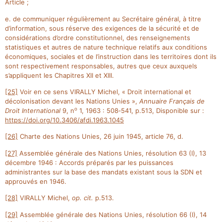
Article ;
e. de communiquer régulièrement au Secrétaire général, à titre
d’information, sous réserve des exigences de la sécurité et de
considérations d’ordre constitutionnel, des renseignements
statistiques et autres de nature technique relatifs aux conditions
économiques, sociales et de l’instruction dans les territoires dont ils
sont respectivement responsables, autres que ceux auxquels
s’appliquent les Chapitres XII et XIII.
[25]
Voir en ce sens VIRALLY Michel, « Droit international et
décolonisation devant les Nations Unies »,
Annuaire Français de
o
Droit International
9, n
1, 1963 : 508‑541, p.513, Disponible sur :
https://doi.org/10.3406/afdi.1963.1045
[26]
Charte des Nations Unies, 26 juin 1945, article 76, d.
[27]
Assemblée générale des Nations Unies, résolution 63 (I), 13
décembre 1946 : Accords préparés par les puissances
administrantes sur la base des mandats existant sous la SDN et
approuvés en 1946.
[28]
VIRALLY Michel,
op. cit.
p.513.
[29]
Assemblée générale des Nations Unies, résolution 66 (I), 14