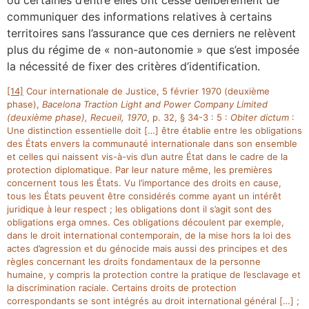
où certaines d’entre elles ont cessé délibérément de
communiquer des informations relatives à certains
territoires sans l’assurance que ces derniers ne relèvent
plus du régime de « non-autonomie » que s’est imposée
la nécessité de fixer des critères d’identification.
[14]
Cour internationale de Justice, 5 février 1970 (deuxième
phase),
Bacelona Traction Light and Power Company Limited
(deuxième phase), Recueil, 1970
, p. 32, § 34-3 : 5 :
Obiter dictum
:
Une distinction essentielle doit […] être établie entre les obligations
des États envers la communauté internationale dans son ensemble
et celles qui naissent vis-à-vis d’un autre État dans le cadre de la
protection diplomatique. Par leur nature même, les premières
concernent tous les États. Vu l’importance des droits en cause,
tous les États peuvent être considérés comme ayant un intérêt
juridique à leur respect ; les obligations dont il s’agit sont des
obligations erga omnes. Ces obligations découlent par exemple,
dans le droit international contemporain, de la mise hors la loi des
actes d’agression et du génocide mais aussi des principes et des
règles concernant les droits fondamentaux de la personne
humaine, y compris la protection contre la pratique de l’esclavage et
la discrimination raciale. Certains droits de protection
correspondants se sont intégrés au droit international général […] ;