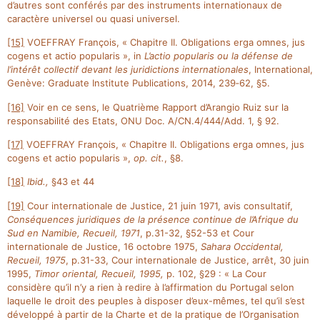
d’autres sont conférés par des instruments internationaux de
caractère universel ou quasi universel.
[15]
VOEFFRAY François, « Chapitre II. Obligations erga omnes, jus
cogens et actio popularis », in
L’actio popularis ou la défense de
l’intérêt collectif devant les juridictions internationales
, International,
Genève: Graduate Institute Publications, 2014, 239‑62, §5.
[16]
Voir en ce sens, le Quatrième Rapport d’Arangio Ruiz sur la
responsabilité des Etats, ONU Doc. A/CN.4/444/Add. 1, § 92.
[17]
VOEFFRAY François, « Chapitre II. Obligations erga omnes, jus
cogens et actio popularis »,
op. cit.
, §8.
[18]
Ibid.,
§43 et 44
[19]
Cour internationale de Justice, 21 juin 1971, avis consultatif,
Conséquences juridiques de la présence continue de l’Afrique du
Sud en Namibie, Recueil, 1971
, p.31-32, §52-53 et Cour
internationale de Justice, 16 octobre 1975,
Sahara Occidental,
Recueil, 1975
, p.31-33, Cour internationale de Justice, arrêt, 30 juin
1995,
Timor oriental, Recueil, 1995,
p. 102, §29 : « La Cour
considère qu’il n’y a rien à redire à l’affirmation du Portugal selon
laquelle le droit des peuples à disposer d’eux-mêmes, tel qu’il s’est
développé à partir de la Charte et de la pratique de l’Organisation