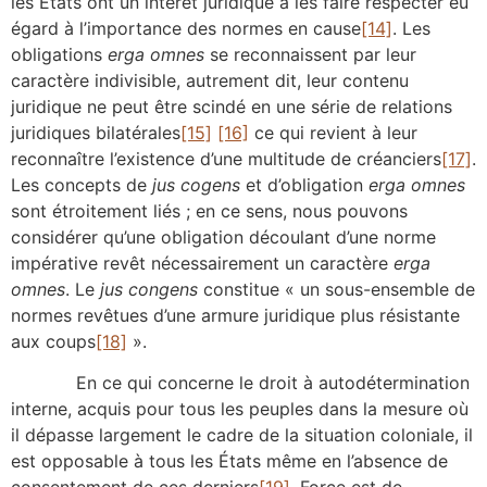
les États ont un intérêt juridique à les faire respecter eu
égard à l’importance des normes en cause
[14]
. Les
obligations
erga omnes
se reconnaissent par leur
caractère indivisible, autrement dit, leur contenu
juridique ne peut être scindé en une série de relations
juridiques bilatérales
[15]
[16]
ce qui revient à leur
reconnaître l’existence d’une multitude de créanciers
[17]
.
Les concepts de
jus cogens
et d’obligation
erga omnes
sont étroitement liés ; en ce sens, nous pouvons
considérer qu’une obligation découlant d’une norme
impérative revêt nécessairement un caractère
erga
omnes
. Le
jus congens
constitue « un sous-ensemble de
normes revêtues d’une armure juridique plus résistante
aux coups
[18]
».
En ce qui concerne le droit à autodétermination
interne, acquis pour tous les peuples dans la mesure où
il dépasse largement le cadre de la situation coloniale, il
est opposable à tous les États même en l’absence de
consentement de ces derniers
[19]
. Force est de