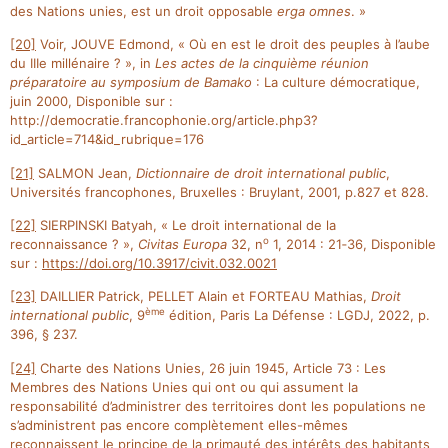
des Nations unies, est un droit opposable
erga omnes
. »
[20]
Voir, JOUVE Edmond, « Où en est le droit des peuples à l’aube
du IIIe millénaire ? », in
Les actes de la cinquième réunion
préparatoire au symposium de Bamako
: La culture démocratique,
juin 2000, Disponible sur :
http://democratie.francophonie.org/article.php3?
id_article=714&id_rubrique=176
[21]
SALMON Jean,
Dictionnaire de droit international public
,
Universités francophones, Bruxelles : Bruylant, 2001, p.827 et 828.
[22]
SIERPINSKI Batyah, « Le droit international de la
o
reconnaissance ? »,
Civitas Europa
32, n
1, 2014 : 21‑36, Disponible
sur :
https://doi.org/10.3917/civit.032.0021
[23]
DAILLIER Patrick, PELLET Alain et FORTEAU Mathias,
Droit
ème
international public
, 9
édition, Paris La Défense : LGDJ, 2022, p.
396, § 237.
[24]
Charte des Nations Unies, 26 juin 1945, Article 73 : Les
Membres des Nations Unies qui ont ou qui assument la
responsabilité d’administrer des territoires dont les populations ne
s’administrent pas encore complètement elles-mêmes
reconnaissent le principe de la primauté des intérêts des habitants