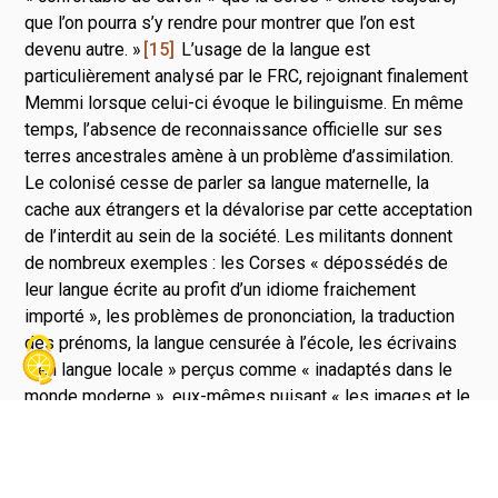
que l’on pourra s’y rendre pour montrer que l’on est
devenu autre. »
15
L’usage de la langue est
particulièrement analysé par le FRC, rejoignant finalement
Memmi lorsque celui-ci évoque le bilinguisme. En même
temps, l’absence de reconnaissance officielle sur ses
terres ancestrales amène à un problème d’assimilation.
Le colonisé cesse de parler sa langue maternelle, la
cache aux étrangers et la dévalorise par cette acceptation
de l’interdit au sein de la société. Les militants donnent
de nombreux exemples : les Corses « dépossédés de
leur langue écrite au profit d’un idiome fraichement
importé », les problèmes de prononciation, la traduction
des prénoms, la langue censurée à l’école, les écrivains
« en langue locale » perçus comme « inadaptés dans le
monde moderne », eux-mêmes puisant « les images et le
vocabulaire » dans le passé et limitant l’écriture aux
« genres mineurs »
16
. Ils y ajoutent le rejet « de la
langue maternelle […] indispensable à toute promotion