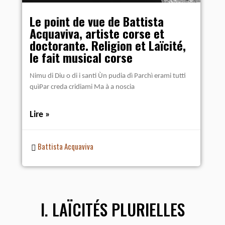
Le point de vue de Battista
Acquaviva, artiste corse et
doctorante. Religion et Laïcité,
le fait musical corse
Nimu di Diu o di i santi Ùn pudia dì Parchì erami tutti
quìPar creda cridiami Ma à a noscia
Lire »
Battista Acquaviva
I. LAÏCITÉS PLURIELLES