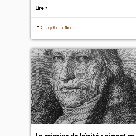
Lire »
Alhadji Bouba Nouhou
Le principe de laïcité : ciment ou