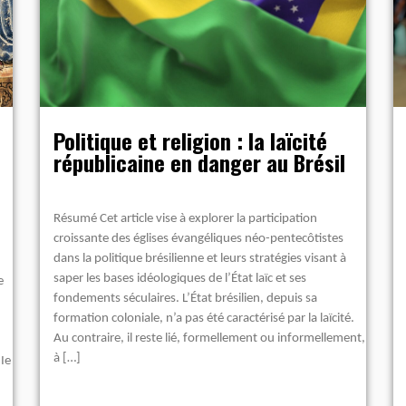
Politique et religion : la laïcité
républicaine en danger au Brésil
Résumé Cet article vise à explorer la participation
croissante des églises évangéliques néo-pentecôtistes
dans la politique brésilienne et leurs stratégies visant à
saper les bases idéologiques de l’État laïc et ses
e
fondements séculaires. L’État brésilien, depuis sa
formation coloniale, n’a pas été caractérisé par la laïcité.
Au contraire, il reste lié, formellement ou informellement,
à […]
Ie