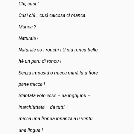
Chì, cusì !
Cusì chì… cusì calcosa ci manca.
Manca ?
Naturale !
Naturale sò i ronchi ! U più roncu bellu
hè un paru di roncu !
Senza impastà o micca minà lu u fiore
pane micca !
Stantata vole esse – da inghjunu –
inarchitittata – da tutti –
micca una fronda innanza à u ventu
una lingua !