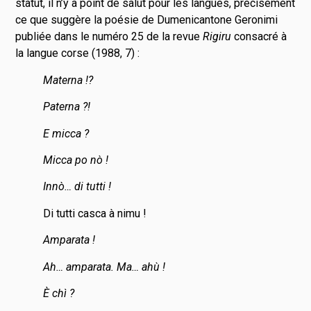
statut, il n’y a point de salut pour les langues, précisément
ce que suggère la poésie de Dumenicantone Geronimi
publiée dans le numéro 25 de la revue
Rigiru
consacré à
la langue corse (1988, 7) :
Materna !?
Paterna ?!
E micca ?
Micca po nò !
Innò… di tutti !
Di tutti casca à nimu !
Amparata !
Ah… amparata. Ma… ahù !
È chì ?